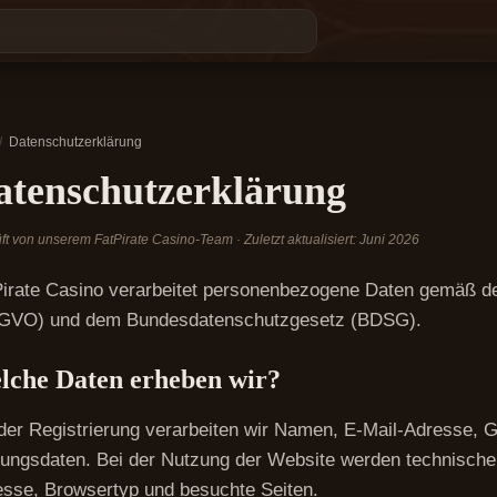
/
Datenschutzerklärung
atenschutzerklärung
ft von unserem FatPirate Casino-Team · Zuletzt aktualisiert: Juni 2026
Pirate Casino verarbeitet personenbezogene Daten gemäß 
GVO) und dem Bundesdatenschutzgesetz (BDSG).
lche Daten erheben wir?
der Registrierung verarbeiten wir Namen, E-Mail-Adresse, 
ungsdaten. Bei der Nutzung der Website werden technische 
sse, Browsertyp und besuchte Seiten.