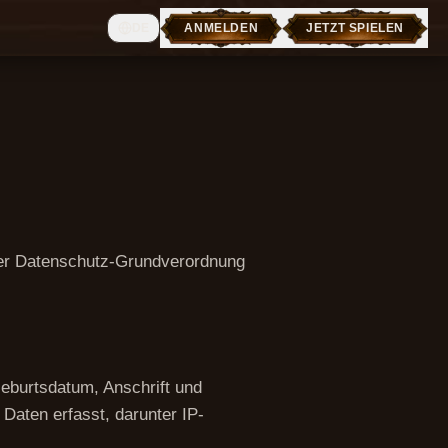
DE
ANMELDEN
JETZT SPIELEN
der Datenschutz-Grundverordnung
Geburtsdatum, Anschrift und
Daten erfasst, darunter IP-