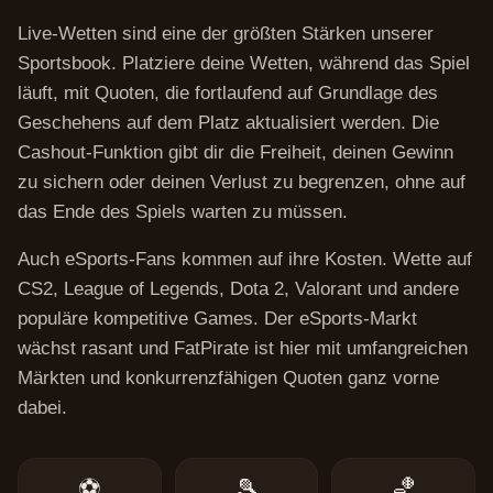
Live-Wetten sind eine der größten Stärken unserer
Sportsbook. Platziere deine Wetten, während das Spiel
läuft, mit Quoten, die fortlaufend auf Grundlage des
Geschehens auf dem Platz aktualisiert werden. Die
Cashout-Funktion gibt dir die Freiheit, deinen Gewinn
zu sichern oder deinen Verlust zu begrenzen, ohne auf
das Ende des Spiels warten zu müssen.
Auch eSports-Fans kommen auf ihre Kosten. Wette auf
CS2, League of Legends, Dota 2, Valorant und andere
populäre kompetitive Games. Der eSports-Markt
wächst rasant und FatPirate ist hier mit umfangreichen
Märkten und konkurrenzfähigen Quoten ganz vorne
dabei.
⚽
🎾
🏀