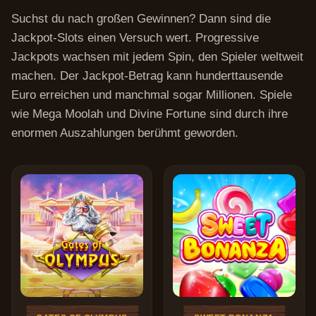
Suchst du nach großen Gewinnen? Dann sind die
Jackpot-Slots einen Versuch wert. Progressive
Jackpots wachsen mit jedem Spin, den Spieler weltweit
machen. Der Jackpot-Betrag kann hunderttausende
Euro erreichen und manchmal sogar Millionen. Spiele
wie Mega Moolah und Divine Fortune sind durch ihre
enormen Auszahlungen berühmt geworden.