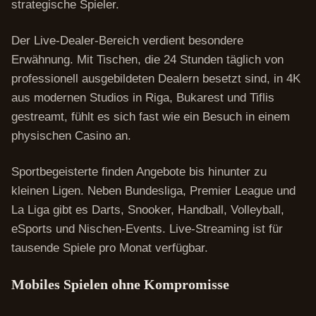
strategische Spieler.
Der Live-Dealer-Bereich verdient besondere
Erwähnung. Mit Tischen, die 24 Stunden täglich von
professionell ausgebildeten Dealern besetzt sind, in 4K
aus modernen Studios in Riga, Bukarest und Tiflis
gestreamt, fühlt es sich fast wie ein Besuch in einem
physischen Casino an.
Sportbegeisterte finden Angebote bis hinunter zu
kleinen Ligen. Neben Bundesliga, Premier League und
La Liga gibt es Darts, Snooker, Handball, Volleyball,
eSports und Nischen-Events. Live-Streaming ist für
tausende Spiele pro Monat verfügbar.
Mobiles Spielen ohne Kompromisse