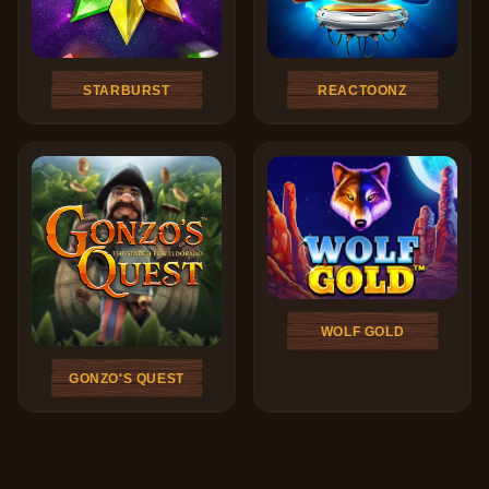
STARBURST
REACTOONZ
WOLF GOLD
GONZO'S QUEST