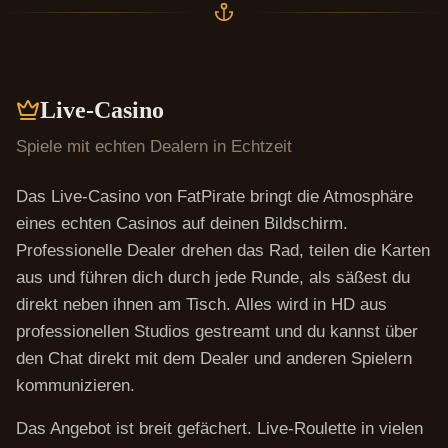
Live-Casino
Spiele mit echten Dealern in Echtzeit
Das Live-Casino von FatPirate bringt die Atmosphäre
eines echten Casinos auf deinen Bildschirm.
Professionelle Dealer drehen das Rad, teilen die Karten
aus und führen dich durch jede Runde, als säßest du
direkt neben ihnen am Tisch. Alles wird in HD aus
professionellen Studios gestreamt und du kannst über
den Chat direkt mit dem Dealer und anderen Spielern
kommunizieren.
Das Angebot ist breit gefächert. Live-Roulette in vielen