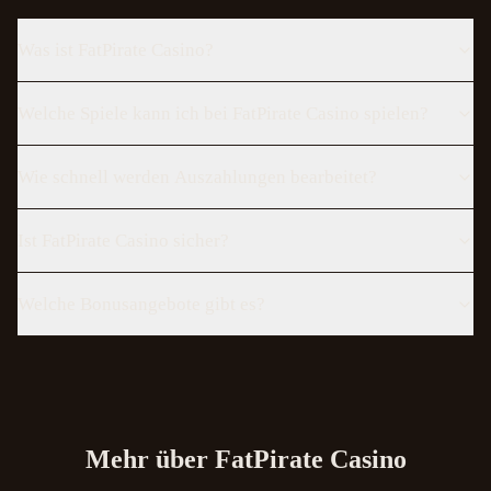
Was ist FatPirate Casino?
Welche Spiele kann ich bei FatPirate Casino spielen?
Wie schnell werden Auszahlungen bearbeitet?
Ist FatPirate Casino sicher?
Welche Bonusangebote gibt es?
Mehr über FatPirate Casino