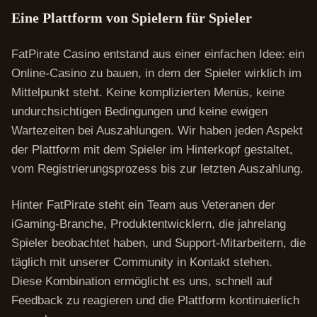
Eine Plattform von Spielern für Spieler
FatPirate Casino entstand aus einer einfachen Idee: ein
Online-Casino zu bauen, in dem der Spieler wirklich im
Mittelpunkt steht. Keine komplizierten Menüs, keine
undurchsichtigen Bedingungen und keine ewigen
Wartezeiten bei Auszahlungen. Wir haben jeden Aspekt
der Plattform mit dem Spieler im Hinterkopf gestaltet,
vom Registrierungsprozess bis zur letzten Auszahlung.
Hinter FatPirate steht ein Team aus Veteranen der
iGaming-Branche, Produktentwicklern, die jahrelang
Spieler beobachtet haben, und Support-Mitarbeitern, die
täglich mit unserer Community in Kontakt stehen.
Diese Kombination ermöglicht es uns, schnell auf
Feedback zu reagieren und die Plattform kontinuierlich