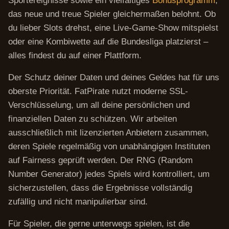
Sportereignisse sowie ein vielfältiges
Bonusprogramm
,
das neue und treue Spieler gleichermaßen belohnt. Ob
du lieber Slots drehst, eine Live-Game-Show mitspielst
oder eine Kombiwette auf die Bundesliga platzierst –
alles findest du auf einer Plattform.
Der Schutz deiner Daten und deines Geldes hat für uns
oberste Priorität. FatPirate nutzt moderne SSL-
Verschlüsselung, um all deine persönlichen und
finanziellen Daten zu schützen. Wir arbeiten
ausschließlich mit lizenzierten Anbietern zusammen,
deren Spiele regelmäßig von unabhängigen Instituten
auf Fairness geprüft werden. Der RNG (Random
Number Generator) jedes Spiels wird kontrolliert, um
sicherzustellen, dass die Ergebnisse vollständig
zufällig und nicht manipulierbar sind.
Für Spieler, die gerne unterwegs spielen, ist die