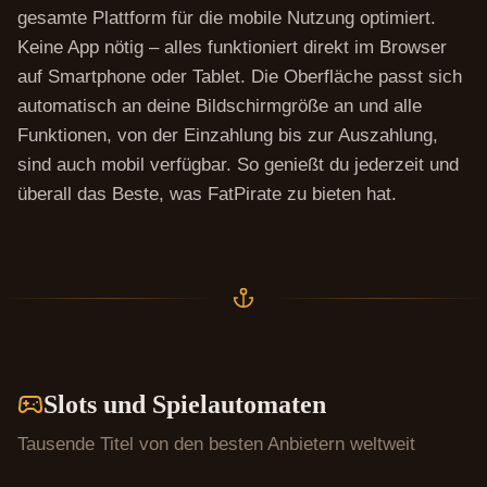
gesamte Plattform für die mobile Nutzung optimiert.
Keine App nötig – alles funktioniert direkt im Browser
auf Smartphone oder Tablet. Die Oberfläche passt sich
automatisch an deine Bildschirmgröße an und alle
Funktionen, von der Einzahlung bis zur Auszahlung,
sind auch mobil verfügbar. So genießt du jederzeit und
überall das Beste, was FatPirate zu bieten hat.
Slots und Spielautomaten
Tausende Titel von den besten Anbietern weltweit